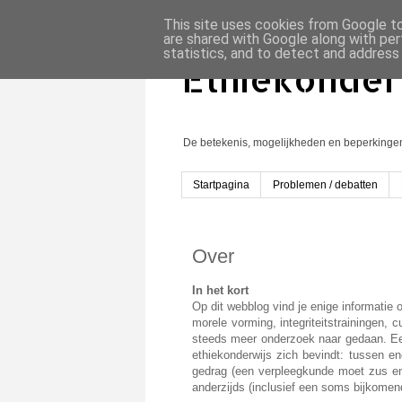
This site uses cookies from Google to 
are shared with Google along with per
statistics, and to detect and address
Ethiekonder
De betekenis, mogelijkheden en beperkingen v
Startpagina
Problemen / debatten
Over
In het kort
Op dit webblog vind je enige informatie
morele vorming, integriteitstrainingen, c
steeds meer onderzoek naar gedaan. Een
ethiekonderwijs zich bevindt: tussen 
gedrag (een verpleegkunde moet zus en 
anderzijds (inclusief een soms bijkomend