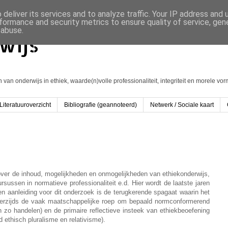
deliver its services and to analyze traffic. Your IP address and
formance and security metrics to ensure quality of service, ge
 abuse.
wijs
an onderwijs in ethiek, waarde(n)volle professionaliteit, integriteit en morele vo
Literatuuroverzicht
Bibliografie (geannoteerd)
Netwerk / Sociale kaart
 over de inhoud, mogelijkheden en onmogelijkheden van ethiekonderwijs,
ursussen in normatieve professionaliteit e.d. Hier wordt de laatste jaren
 aanleiding voor dit onderzoek is de terugkerende spagaat waarin het
enerzijds de vaak maatschappelijke roep om bepaald normconformerend
zo handelen) en de primaire reflectieve insteek van ethiekbeoefening
 ethisch pluralisme en relativisme).