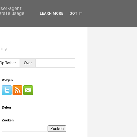
 user-agent
nerate usage
LEARN MORE
GOT IT
rming
Op Twitter
Over
Volgen
Delen
Zoeken